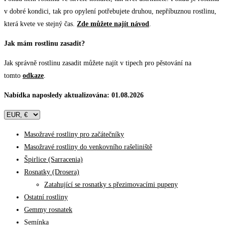
v dobré kondici, tak pro opylení potřebujete druhou, nepříbuznou rostlinu,
která kvete ve stejný čas.
Zde můžete najít návod
.
Jak mám rostlinu zasadit?
Jak správně rostlinu zasadit můžete najít v tipech pro pěstování na
tomto
odkaze
.
Nabídka naposledy aktualizována: 01.08.2026
Masožravé rostliny pro začátečníky
Masožravé rostliny do venkovního rašeliniště
Špirlice (Sarracenia)
Rosnatky (Drosera)
Zatahující se rosnatky s přezimovacími pupeny
Ostatní rostliny
Gemmy rosnatek
Semínka