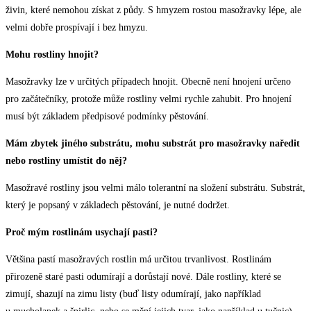
živin, které nemohou získat z půdy. S hmyzem rostou masožravky lépe, ale
velmi dobře prospívají i bez hmyzu.
Mohu rostliny hnojit?
Masožravky lze v určitých případech hnojit. Obecně není hnojení určeno
pro začátečníky, protože může rostliny velmi rychle zahubit. Pro hnojení
musí být základem předpisové podmínky pěstování.
Mám zbytek jiného substrátu, mohu substrát pro masožravky naředit
nebo rostliny umístit do něj?
Masožravé rostliny jsou velmi málo tolerantní na složení substrátu. Substrát,
který je popsaný v základech pěstování, je nutné dodržet.
Proč mým rostlinám usychají pasti?
Většina pastí masožravých rostlin má určitou trvanlivost. Rostlinám
přirozeně staré pasti odumírají a dorůstají nové. Dále rostliny, které se
zimují, shazují na zimu listy (buď listy odumírají, jako například