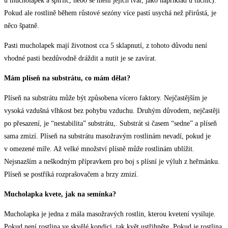
u mucholapek a špirlic, nebo se mění jejich tvar, jako například u tučnic).
Pokud ale rostlině během růstové sezóny více pastí usychá než přirůstá, je
něco špatně.
Pasti mucholapek mají životnost cca 5 sklapnutí, z tohoto důvodu není
vhodné pasti bezdůvodně dráždit a nutit je se zavírat.
Mám plíseň na substrátu, co mám dělat?
Plíseň na substrátu může být způsobena vícero faktory. Nejčastějším je
vysoká vzdušná vlhkost bez pohybu vzduchu. Druhým důvodem, nejčastěji
po přesazení, je “nestabilita” substrátu,. Substrát si časem “sedne” a plíseň
sama zmizí. Plíseň na substrátu masožravým rostlinám nevadí, pokud je
v omezené míře. Až velké množství plísně může rostlinám ublížit.
Nejsnazším a neškodným přípravkem pro boj s plísní je výluh z heřmánku.
Plíseň se postříká rozprašovačem a brzy zmizí.
Mucholapka kvete, jak na semínka?
Mucholapka je jedna z mála masožravých rostlin, kterou kvetení vysiluje.
Pokud není rostlina ve skvělé kondici, tak květ ustřihněte. Pokud je rostlina