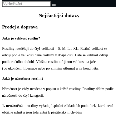
vyhledávání
na
webu
Nejčastější dotazy
Prodej a doprava
Jaká je velikost rostlin?
Rostliny rozděluji do čtyř velikostí – S, M, L a XL. Reálná velikost se
odvíjí podle velikosti dané rostliny v dospělosti. Dále se velikost odvíjí
podle ročního období. Většina rostlin má jinou velikost na jaře
(po ukončení hibernace nebo po zimním útlumu) a na konci léta.
Jaká je náročnost rostlin?
Náročnost je vždy uvedena v popisu u každé rostliny. Rostliny dělím podle
náročnosti do čtyř kategorií.
1. nenáročná
– rostliny vyžadují splnění základních podmínek, které není
obtížné splnit a jsou tolerantní k pěstitelským chybám