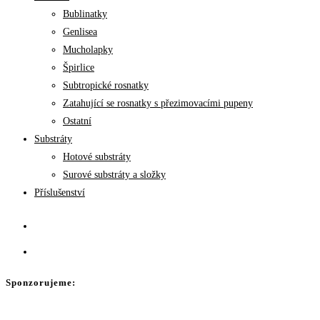
Bublinatky
Genlisea
Mucholapky
Špirlice
Subtropické rosnatky
Zatahující se rosnatky s přezimovacími pupeny
Ostatní
Substráty
Hotové substráty
Surové substráty a složky
Příslušenství
Sponzorujeme: