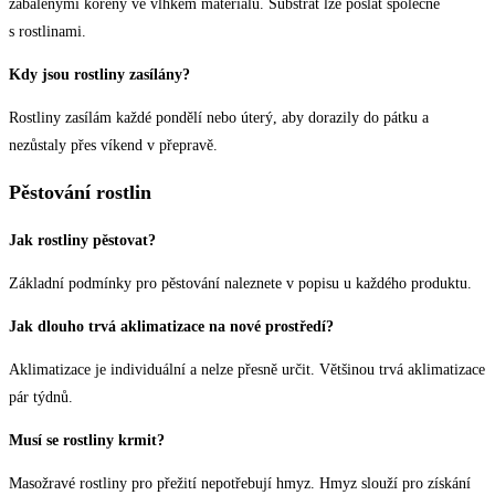
zabalenými kořeny ve vlhkém materiálu. Substrát lze poslat společně
s rostlinami.
Kdy jsou rostliny zasílány?
Rostliny zasílám každé pondělí nebo úterý, aby dorazily do pátku a
nezůstaly přes víkend v přepravě.
Pěstování rostlin
Jak rostliny pěstovat?
Základní podmínky pro pěstování naleznete v popisu u každého produktu.
Jak dlouho trvá aklimatizace na nové prostředí?
Aklimatizace je individuální a nelze přesně určit. Většinou trvá aklimatizace
pár týdnů.
Musí se rostliny krmit?
Masožravé rostliny pro přežití nepotřebují hmyz. Hmyz slouží pro získání