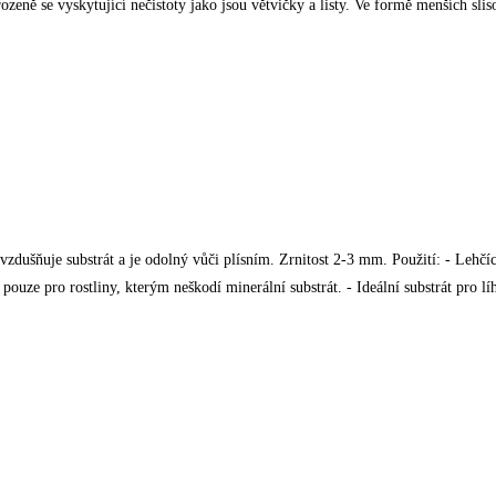
rozeně se vyskytující nečistoty jako jsou větvičky a listy. Ve formě menších sli
ovzdušňuje substrát a je odolný vůči plísním. Zrnitost 2-3 mm. Použití: - Lehčí
ouze pro rostliny, kterým neškodí minerální substrát. - Ideální substrát pro líh