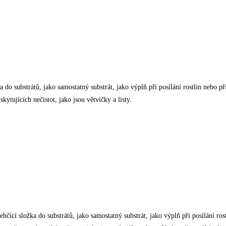
o substrátů, jako samostatný substrát, jako výplň při posílání rostlin nebo při
ytujících nečistot, jako jsou větvičky a listy.
čící složka do substrátů, jako samostatný substrát, jako výplň při posílání rost