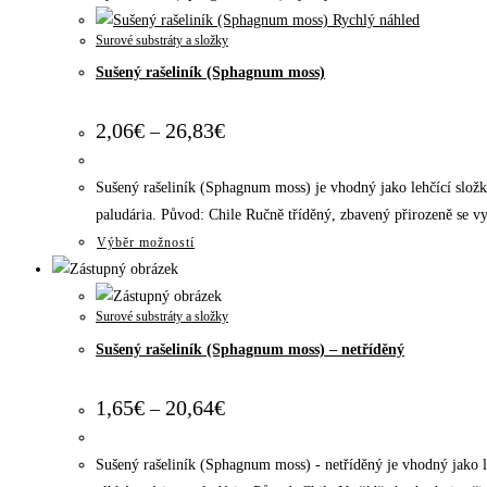
má
Rychlý náhled
Surové substráty a složky
více
Sušený rašeliník (Sphagnum moss)
variant.
Možnosti
Rozpětí
2,06
€
26,83
€
lze
–
cen:
vybrat
2,06€
na
až
Sušený rašeliník (Sphagnum moss) je vhodný jako lehčící složka d
26,83€
stránce
paludária. Původ: Chile Ručně tříděný, zbavený přirozeně se vysk
produktu
Tento
Výběr možností
produkt
má
Surové substráty a složky
více
Sušený rašeliník (Sphagnum moss) – netříděný
variant.
Možnosti
Rozpětí
1,65
€
20,64
€
lze
–
cen:
vybrat
1,65€
na
až
Sušený rašeliník (Sphagnum moss) - netříděný je vhodný jako leh
20,64€
stránce