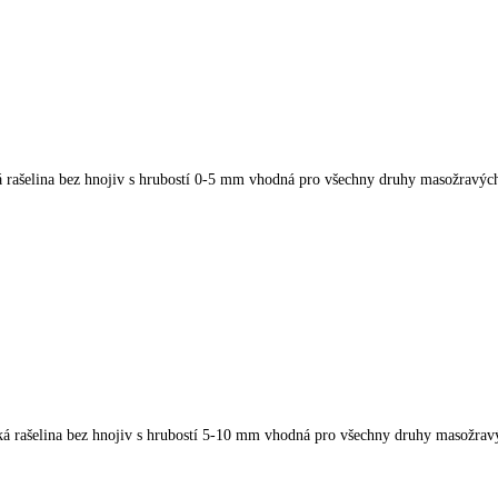
á rašelina bez hnojiv s hrubostí 0-5 mm vhodná pro všechny druhy masožravých
ká rašelina bez hnojiv s hrubostí 5-10 mm vhodná pro všechny druhy masožravý