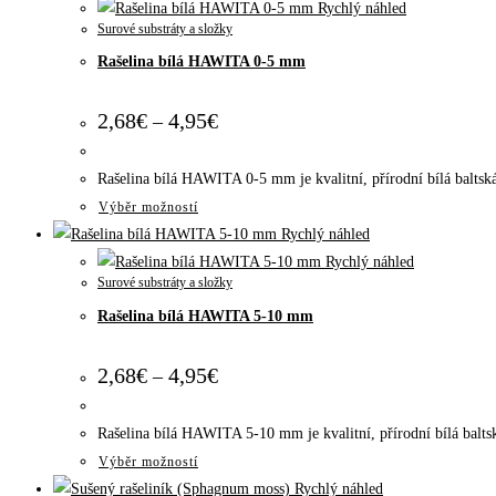
má
Rychlý náhled
Surové substráty a složky
více
Rašelina bílá HAWITA 0-5 mm
variant.
Možnosti
Rozpětí
2,68
€
4,95
€
lze
–
cen:
vybrat
2,68€
na
až
Rašelina bílá HAWITA 0-5 mm je kvalitní, přírodní bílá baltsk
4,95€
stránce
Tento
Výběr možností
produktu
produkt
Rychlý náhled
má
Rychlý náhled
Surové substráty a složky
více
Rašelina bílá HAWITA 5-10 mm
variant.
Možnosti
Rozpětí
2,68
€
4,95
€
lze
–
cen:
vybrat
2,68€
na
až
Rašelina bílá HAWITA 5-10 mm je kvalitní, přírodní bílá balts
4,95€
stránce
Tento
Výběr možností
produktu
produkt
Rychlý náhled