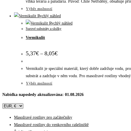
vlhká terária a paludária. Původ: Chile Netříděný, obsahuje při
produktu
Tento
Výběr možností
produkt
Rychlý náhled
má
Rychlý náhled
Surové substráty a složky
více
Vermikulit
variant.
Možnosti
Rozpětí
5,37
€
8,05
€
lze
–
cen:
vybrat
5,37€
na
až
Vermikulit je speciální materiál, který dobře zadržuje vodu, pr
8,05€
stránce
substrát a zadržuje v něm vodu. Pro masožravé rostliny vhodný p
produktu
Tento
Výběr možností
produkt
Nabídka naposledy aktualizována: 01.08.2026
má
více
variant.
Masožravé rostliny pro začátečníky
Možnosti
Masožravé rostliny do venkovního rašeliniště
lze