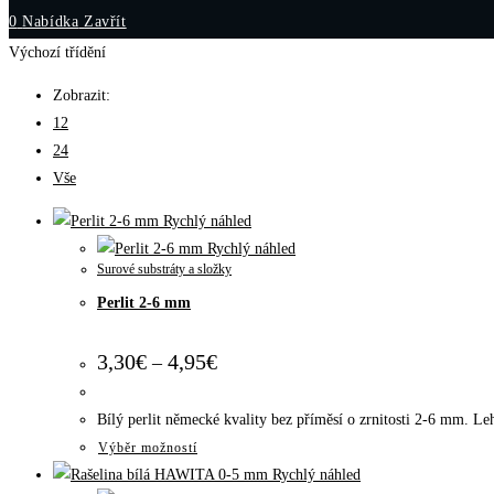
0
Nabídka
Zavřít
webu
Výchozí třídění
Zobrazit:
12
24
Vše
Rychlý náhled
Rychlý náhled
Surové substráty a složky
Perlit 2-6 mm
Rozpětí
3,30
€
4,95
€
–
cen:
3,30€
až
Bílý perlit německé kvality bez příměsí o zrnitosti 2-6 mm. Le
4,95€
Tento
Výběr možností
produkt
Rychlý náhled