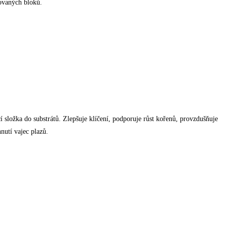
sovaných bloků.
cí složka do substrátů. Zlepšuje klíčení, podporuje růst kořenů, provzdušňuje
nutí vajec plazů.