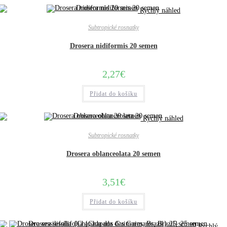
Rychlý náhled
Subtropické rosnatky
Drosera nidiformis 20 semen
2,27
€
Přidat do košíku
Rychlý náhled
Subtropické rosnatky
Drosera oblanceolata 20 semen
3,51
€
Přidat do košíku
Rychlý