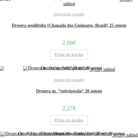
náhled
Subtropické rosnatky
Drosera sessilifolia {Chapada dos Guimares, Brazil} 25 semen
2,68
€
Přidat do košíku
Rychlý náhled
Subtropické rosnatky
Drosera sp. “rubripetala“ 20 semen
2,27
€
Přidat do košíku
Rychlý náhled