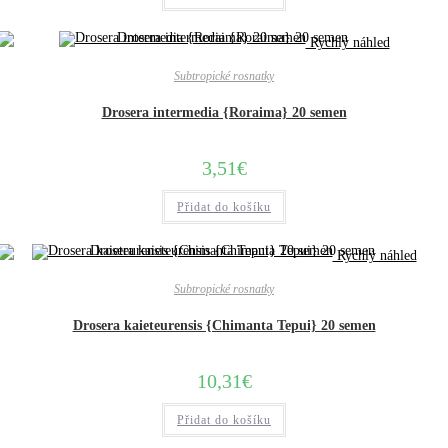
Rychlý náhled
Subtropické rosnatky
Drosera intermedia {Roraima} 20 semen
3,51
€
Přidat do košíku
Rychlý náhled
Subtropické rosnatky
Drosera kaieteurensis {Chimanta Tepui} 20 semen
10,31
€
Přidat do košíku