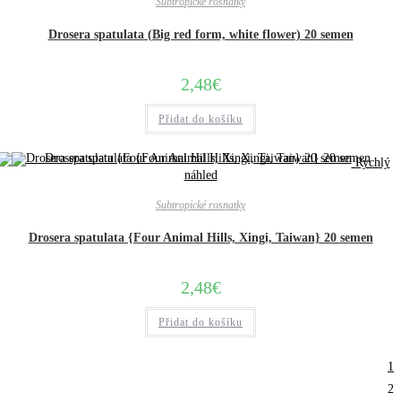
Subtropické rosnatky
Drosera spatulata (Big red form, white flower) 20 semen
2,48
€
Přidat do košíku
Rychlý
náhled
Subtropické rosnatky
Drosera spatulata {Four Animal Hills, Xingi, Taiwan} 20 semen
2,48
€
Přidat do košíku
1
2