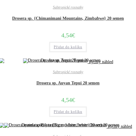
Subtropické rosnatky
Drosera sp. {Chimanimani Mountains, Zimbabwe} 20 semen
4,54
€
Přidat do košíku
Rychlý náhled
Subtropické rosnatky
Drosera sp. Auyan Tepui 20 semen
4,54
€
Přidat do košíku
Rychlý náhled