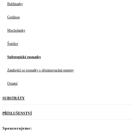
Bublinatky
Genlisea
Mucholapky
Špirlice
Subtropické rosnatky
Zatahující se rosnatky s přezimovacími pupeny
Ostatní
SUBSTRÁTY
PŘÍSLUŠENSTVÍ
Sponzorujeme: